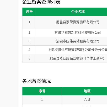
企业备案查询列表
序号
企业名称
1
鹿邑县家荣资源循环有限公司
2
甘肃华鑫盛新材料科技有限公司
3
清镇市国伟劳动服务有限公司
4
上海樟帆供应链管理有限公司长沙分公
5
肥东县隆跃废品回收部（个体工商户）
各地备案情况
序号
地区
1
合计