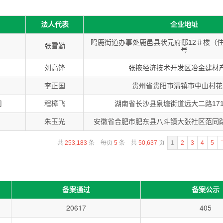
法人代表
企业地址
鸣鹿街道办事处鹿邑县状元府邸12＃楼（住宅
张雪勤
号
刘高锋
张掖经济技术开发区冶金建材
李正国
贵州省贵阳市清镇市中山村花
司
程樟飞
湖南省长沙县泉塘街道远大二路171
朱玉光
安徽省合肥市肥东县八斗镇大张社区范同
共
条 每页
条 共
页
253,183
5
50,637
1
2
3
4
5
备案通过
备案公示
20617
405