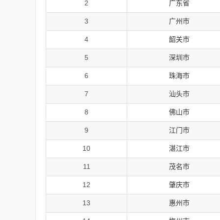
2
广东省
3
广州市
4
韶关市
5
深圳市
6
珠海市
7
汕头市
8
佛山市
9
江门市
10
湛江市
11
茂名市
12
肇庆市
13
惠州市