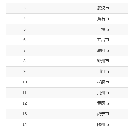
3
武汉市
4
黄石市
5
十堰市
6
宜昌市
7
襄阳市
8
鄂州市
9
荆门市
10
孝感市
11
荆州市
12
黄冈市
13
咸宁市
14
随州市