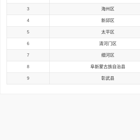
3
海州区
4
新邱区
5
太平区
6
清河门区
7
细河区
8
阜新蒙古族自治县
9
彰武县